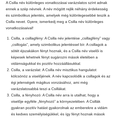
A Csilla név különleges vonatkozásai varázslatos színt adnak
ennek a szép névnek. A név mögött rejlik néhány érdekesség
és szimbolikus jelentés, amelyek még különlegesebbé teszik a
Csilla nevet. Gyere, ismerkedj meg a Csilla név különleges
vonatkozásaival!
Csilla, a csillagfény: A Csilla név jelentése „csillagfény” vagy
„csillogás”, amely szimbolikus jelentéssel bír. A csillagok a
sötét éjszakákon fényt hoznak, és a Csilla név viselői is
képesek lehetnek fényt sugározni mások életében a
vidámságukkal és pozitív hozzáállásukkal.
Csilla, a varázslat: A Csilla név misztikus hangulatot
kölcsönöz a viselőjének. A név kapcsolódik a csillagok és az
égi jelenségek mágikus vonzásához, ami még
varázslatosabbá teszi a Csillákat.
Csilla, a fényhozó: A Csilla név arra is utalhat, hogy a
viselője egyféle „fényhozó” a környezetében. A Csillák
gyakran pozitív hatást gyakorolnak az emberekre a vidám
és kedves személyiségükkel, és így fényt hoznak mások