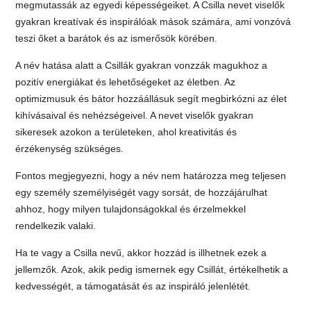
megmutassák az egyedi képességeiket. A Csilla nevet viselők
gyakran kreatívak és inspirálóak mások számára, ami vonzóvá
teszi őket a barátok és az ismerősök körében.
A név hatása alatt a Csillák gyakran vonzzák magukhoz a
pozitív energiákat és lehetőségeket az életben. Az
optimizmusuk és bátor hozzáállásuk segít megbirkózni az élet
kihívásaival és nehézségeivel. A nevet viselők gyakran
sikeresek azokon a területeken, ahol kreativitás és
érzékenység szükséges.
Fontos megjegyezni, hogy a név nem határozza meg teljesen
egy személy személyiségét vagy sorsát, de hozzájárulhat
ahhoz, hogy milyen tulajdonságokkal és érzelmekkel
rendelkezik valaki.
Ha te vagy a Csilla nevű, akkor hozzád is illhetnek ezek a
jellemzők. Azok, akik pedig ismernek egy Csillát, értékelhetik a
kedvességét, a támogatását és az inspiráló jelenlétét.