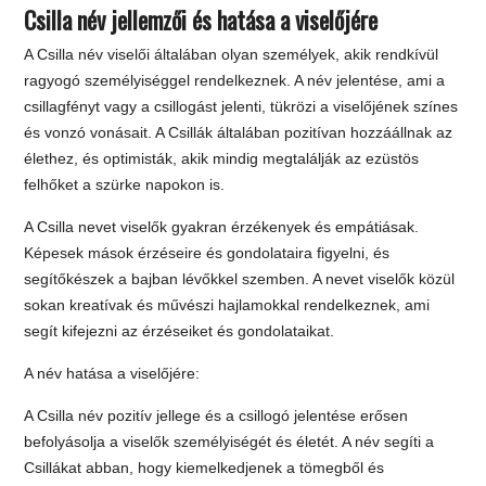
Csilla név jellemzői és hatása a viselőjére
A Csilla név viselői általában olyan személyek, akik rendkívül
ragyogó személyiséggel rendelkeznek. A név jelentése, ami a
csillagfényt vagy a csillogást jelenti, tükrözi a viselőjének színes
és vonzó vonásait. A Csillák általában pozitívan hozzáállnak az
élethez, és optimisták, akik mindig megtalálják az ezüstös
felhőket a szürke napokon is.
A Csilla nevet viselők gyakran érzékenyek és empátiásak.
Képesek mások érzéseire és gondolataira figyelni, és
segítőkészek a bajban lévőkkel szemben. A nevet viselők közül
sokan kreatívak és művészi hajlamokkal rendelkeznek, ami
segít kifejezni az érzéseiket és gondolataikat.
A név hatása a viselőjére:
A Csilla név pozitív jellege és a csillogó jelentése erősen
befolyásolja a viselők személyiségét és életét. A név segíti a
Csillákat abban, hogy kiemelkedjenek a tömegből és