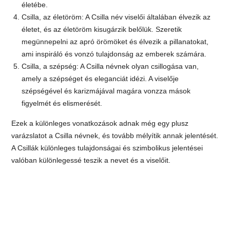
életébe.
Csilla, az életöröm: A Csilla név viselői általában élvezik az
életet, és az életöröm kisugárzik belőlük. Szeretik
megünnepelni az apró örömöket és élvezik a pillanatokat,
ami inspiráló és vonzó tulajdonság az emberek számára.
Csilla, a szépség: A Csilla névnek olyan csillogása van,
amely a szépséget és eleganciát idézi. A viselője
szépségével és karizmájával magára vonzza mások
figyelmét és elismerését.
Ezek a különleges vonatkozások adnak még egy plusz
varázslatot a Csilla névnek, és tovább mélyítik annak jelentését.
A Csillák különleges tulajdonságai és szimbolikus jelentései
valóban különlegessé teszik a nevet és a viselőit.