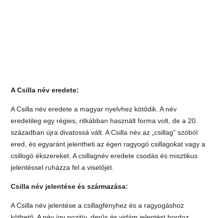
A Csilla név eredete:
A Csilla név eredete a magyar nyelvhez kötődik. A név
eredetileg egy régies, ritkábban használt forma volt, de a 20.
században újra divatossá vált. A Csilla név az „csillag” szóból
ered, és egyaránt jelentheti az égen ragyogó csillagokat vagy a
csillogó ékszereket. A csillagnév eredete csodás és misztikus
jelentéssel ruházza fel a viselőjét.
Csilla név jelentése és származása:
A Csilla név jelentése a csillagfényhez és a ragyogáshoz
köthető. A név így pozitív, derűs és vidám jelentést hordoz