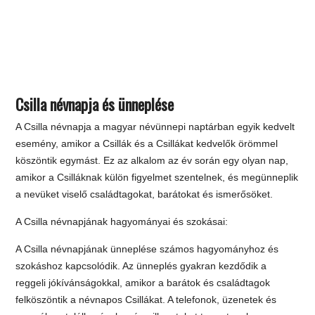
Csilla névnapja és ünneplése
A Csilla névnapja a magyar névünnepi naptárban egyik kedvelt
esemény, amikor a Csillák és a Csillákat kedvelők örömmel
köszöntik egymást. Ez az alkalom az év során egy olyan nap,
amikor a Csilláknak külön figyelmet szentelnek, és megünneplik
a nevüket viselő családtagokat, barátokat és ismerősöket.
A Csilla névnapjának hagyományai és szokásai:
A Csilla névnapjának ünneplése számos hagyományhoz és
szokáshoz kapcsolódik. Az ünneplés gyakran kezdődik a
reggeli jókívánságokkal, amikor a barátok és családtagok
felköszöntik a névnapos Csillákat. A telefonok, üzenetek és