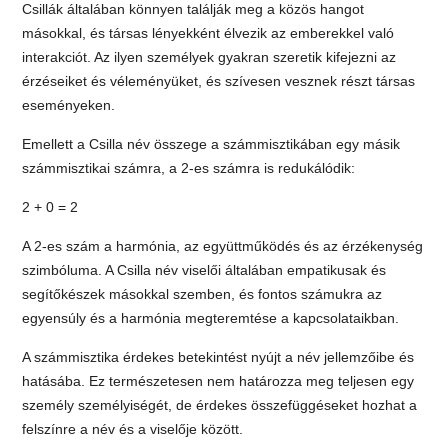
Csillák általában könnyen találják meg a közös hangot
másokkal, és társas lényekként élvezik az emberekkel való
interakciót. Az ilyen személyek gyakran szeretik kifejezni az
érzéseiket és véleményüket, és szívesen vesznek részt társas
eseményeken.
Emellett a Csilla név összege a számmisztikában egy másik
számmisztikai számra, a 2-es számra is redukálódik:
2 + 0 = 2
A 2-es szám a harmónia, az együttműködés és az érzékenység
szimbóluma. A Csilla név viselői általában empatikusak és
segítőkészek másokkal szemben, és fontos számukra az
egyensúly és a harmónia megteremtése a kapcsolataikban.
A számmisztika érdekes betekintést nyújt a név jellemzőibe és
hatásába. Ez természetesen nem határozza meg teljesen egy
személy személyiségét, de érdekes összefüggéseket hozhat a
felszínre a név és a viselője között.