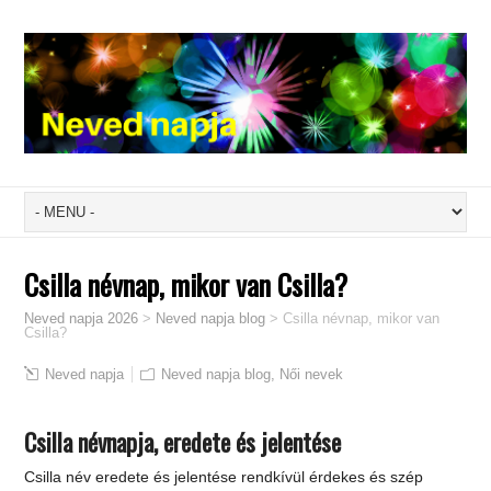
Csilla névnap, mikor van Csilla?
Neved napja 2026
>
Neved napja blog
>
Csilla névnap, mikor van
Csilla?
Neved napja
Neved napja blog
,
Női nevek
Csilla névnapja, eredete és jelentése
Csilla név eredete és jelentése rendkívül érdekes és szép