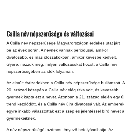
Csilla név népszerűsége és változásai
A Csilla név népszerűsége Magyarországon érdekes utat járt
be az évek során. A névnek vannak periódusai, amikor
divatosabb, és más időszakokban, amikor kevésbé kedvelt.
Gyere, nézzük meg, milyen változásokat hozott a Csilla név
népszerűségében az idők folyamán.
Az elmúlt évtizedekben a Csilla név népszerűsége hullámzott. A
20. század közepén a Csilla név elég ritka volt, és kevesebb
gyermek kapta ezt a nevet. Azonban a 21. század elején egy új
trend kezdődött, és a Csilla név újra divatossá vált. Az emberek
egyre inkább választották ezt a szép és jelentéssel bíró nevet a
gyermekeiknek.
A név népszerűségét számos tényező befolyásolhatja. Az