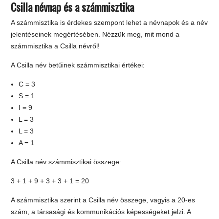
Csilla névnap és a számmisztika
A számmisztika is érdekes szempont lehet a névnapok és a név
jelentéseinek megértésében. Nézzük meg, mit mond a
számmisztika a Csilla névről!
A Csilla név betűinek számmisztikai értékei:
C = 3
S = 1
I = 9
L = 3
L = 3
A = 1
A Csilla név számmisztikai összege:
3 + 1 + 9 + 3 + 3 + 1 = 20
A számmisztika szerint a Csilla név összege, vagyis a 20-es
szám, a társasági és kommunikációs képességeket jelzi. A