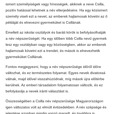
ismert személyiségek vagy hírességek, akiknek a neve Csilla,
pozitív hatással lehetnek a név elterjedésére. Ha egy közismert
személy viseli ezt a nevet, az emberek hajlamosak követni az ő
példáját és elnevezni gyermeküket is Csillának.
Emellett az iskolai osztályok és baráti körök is befolyásolhatják
a név népszerűségét. Ha egy időben több Csilla nevű gyermek
lesz egy osztályban vagy egy közösségben, akkor az emberek
hajlamosak követni ezt a trendet, és mások is elnevezhetik
gyermeküket Csillának.
Fontos megjegyezni, hogy a név népszerűsége időről időre
változhat, és ez természetes folyamat. Egyes nevek divatossá
válnak, majd idővel visszahúzódnak, míg mások újra előtérbe
kerülnek. Az emberi társadalom folyamatosan változik, és ez
befolyásolja a nevek iránti választást is.
Összességében a Csilla név népszerűsége Magyarországon
igen változatos volt az elmúlt évtizedekben. A név szépsége és
jelentése azonban mindig vonzó maradt, és továbbra is