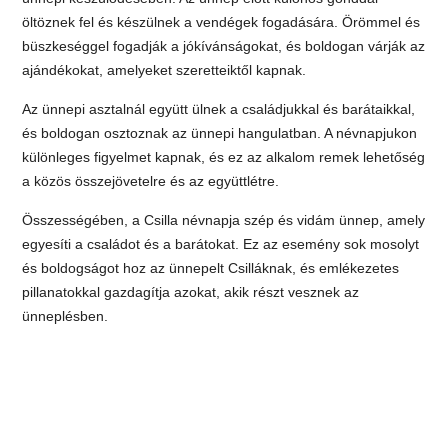
öltöznek fel és készülnek a vendégek fogadására. Örömmel és
büszkeséggel fogadják a jókívánságokat, és boldogan várják az
ajándékokat, amelyeket szeretteiktől kapnak.
Az ünnepi asztalnál együtt ülnek a családjukkal és barátaikkal,
és boldogan osztoznak az ünnepi hangulatban. A névnapjukon
különleges figyelmet kapnak, és ez az alkalom remek lehetőség
a közös összejövetelre és az együttlétre.
Összességében, a Csilla névnapja szép és vidám ünnep, amely
egyesíti a családot és a barátokat. Ez az esemény sok mosolyt
és boldogságot hoz az ünnepelt Csilláknak, és emlékezetes
pillanatokkal gazdagítja azokat, akik részt vesznek az
ünneplésben.