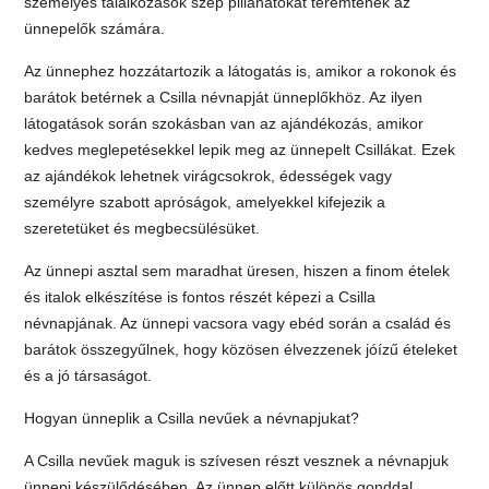
személyes találkozások szép pillanatokat teremtenek az
ünnepelők számára.
Az ünnephez hozzátartozik a látogatás is, amikor a rokonok és
barátok betérnek a Csilla névnapját ünneplőkhöz. Az ilyen
látogatások során szokásban van az ajándékozás, amikor
kedves meglepetésekkel lepik meg az ünnepelt Csillákat. Ezek
az ajándékok lehetnek virágcsokrok, édességek vagy
személyre szabott apróságok, amelyekkel kifejezik a
szeretetüket és megbecsülésüket.
Az ünnepi asztal sem maradhat üresen, hiszen a finom ételek
és italok elkészítése is fontos részét képezi a Csilla
névnapjának. Az ünnepi vacsora vagy ebéd során a család és
barátok összegyűlnek, hogy közösen élvezzenek jóízű ételeket
és a jó társaságot.
Hogyan ünneplik a Csilla nevűek a névnapjukat?
A Csilla nevűek maguk is szívesen részt vesznek a névnapjuk
ünnepi készülődésében. Az ünnep előtt különös gonddal