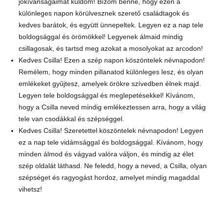
jókívánságaimat küldöm! Bízom benne, hogy ezen a
különleges napon körülvesznek szerető családtagok és
kedves barátok, és együtt ünnepeltek. Legyen ez a nap tele
boldogsággal és örömökkel! Legyenek álmaid mindig
csillagosak, és tartsd meg azokat a mosolyokat az arcodon!
Kedves Csilla! Ezen a szép napon köszöntelek névnapodon!
Remélem, hogy minden pillanatod különleges lesz, és olyan
emlékeket gyűjtesz, amelyek örökre szívedben élnek majd.
Legyen tele boldogsággal és meglepetésekkel! Kívánom,
hogy a Csilla neved mindig emlékeztessen arra, hogy a világ
tele van csodákkal és szépséggel.
Kedves Csilla! Szeretettel köszöntelek névnapodon! Legyen
ez a nap tele vidámsággal és boldogsággal. Kívánom, hogy
minden álmod és vágyad valóra váljon, és mindig az élet
szép oldalát láthasd. Ne feledd, hogy a neved, a Csilla, olyan
szépséget és ragyogást hordoz, amelyet mindig magaddal
vihetsz!