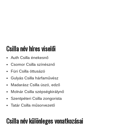
Csilla név híres viselői
Auth Csilla énekesnő
Csomor Csilla színésznő
Füri Csilla öttusázó
Gulyás Csilla hárfaművész
Madarász Csilla úszó, edző
Molnár Csilla szépségkirálynő
Szentpéteri Csilla zongorista
Tatár Csilla műsorvezető
Csilla név különleges vonatkozásai