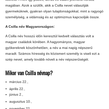
magában. Azok a szülők, akik a Csilla nevet választják
gyermeküknek, gyakran olyan tulajdonságokkal, mint a ragyogó
személyiség, a vidámság és az optimizmus kapcsolják össze.
A Csilla név Magyarországon:
A Csilla név hosszú időn keresztül kedvelt választás volt a
magyar családok körében. A hagyományos, magyar
gyökereknek köszönhetően, a név a mai napig népszerű
maradt. Számos híresség és közismert személy is viseli ezt a
szép nevet, amely tovább növeli a név népszerűségét.
Mikor van Csilla névnap?
március 22.,
április 22.,
június 2.,
augusztus 10.,
november 22.