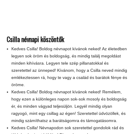
Csilla névnapi köszöntők
Kedves Csilla! Boldog névnapot kívánok neked! Az életedben
legyen sok öröm és boldogság, és mindig találj megoldást
minden kihívásra. Legyen tele szép pillanatokkal és
szeretettel az ünneped! Kívánom, hogy a Csilla neved mindig
emlékeztessen rá, hogy te vagy a család és barátok fénye és
öröme.
Kedves Csilla! Boldog névnapot kívánok neked! Remélem,
hogy ezen a különleges napon sok-sok mosoly és boldogság
ér, és minden vágyad teljesüljön. Legyél mindig olyan
ragyogó, mint egy csillag az égen! Szeretettel üdvözöllek, és
mindig számíthatsz a barátságomra és támogatásomra.
Kedves Csilla! Névnapodon sok szeretettel gondolok rád és