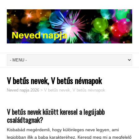
V betűs nevek, V betűs névnapok
Neved napja 2026
>
V betűs nevek, V betűs névnapok
V betűs nevek között keresel a legújabb
családtagnak?
Kisbabád megérdemli, hogy különleges neve legyen, ami
legjobban illik a baba karakteréhez. Keresd meg mi a megfelelő