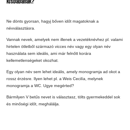
kisbabának?
Ne dönts gyorsan, hagyj bőven időt magatoknak a
névválasztásra.
Vannak nevek, amelyek nem illenek a vezetéknévhez pl. valami
hirtelen ötletből származó vicces név vagy egy olyan név
használata sem ideális, ami már felnőtt korára
kellemetlenségeket okozhat.
Egy olyan név sem lehet ideális, amely monogramja ad okot a
rossz érzésre. Ilyen lehet pl. a Weis Cecilía, melynek
monogramja a WC. Ugye megérted?
Bármilyen V betűs nevet is választasz, tölts gyermekeddel sok
és minőségi időt, meghálálja.