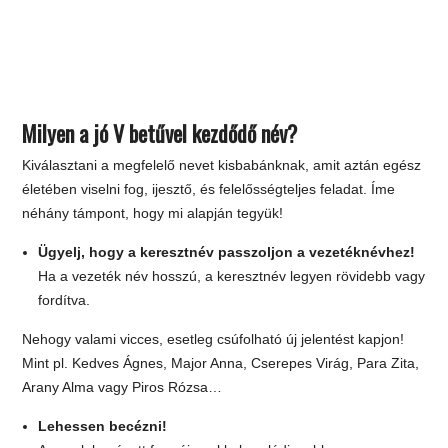
Milyen a jó V betűvel kezdődő név?
Kiválasztani a megfelelő nevet kisbabánknak, amit aztán egész
életében viselni fog, ijesztő, és felelősségteljes feladat. Íme
néhány támpont, hogy mi alapján tegyük!
Ügyelj, hogy a keresztnév passzoljon a vezetéknévhez!
Ha a vezeték név hosszú, a keresztnév legyen rövidebb vagy
fordítva.
Nehogy valami vicces, esetleg csúfolható új jelentést kapjon!
Mint pl. Kedves Ágnes, Major Anna, Cserepes Virág, Para Zita,
Arany Alma vagy Piros Rózsa…
Lehessen becézni!