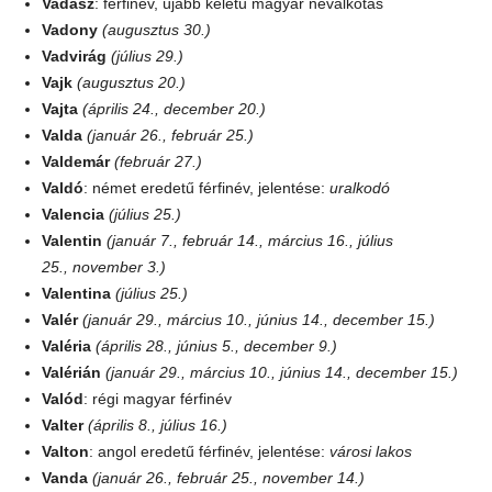
Vadász
: férfinév, újabb keletű magyar névalkotás
Vadony
(augusztus 30.)
Vadvirág
(július 29.)
Vajk
(augusztus 20.)
Vajta
(április 24., december 20.)
Valda
(január 26., február 25.)
Valdemár
(február 27.)
Valdó
: német eredetű férfinév, jelentése:
uralkodó
Valencia
(július 25.)
Valentin
(január 7., február 14., március 16., július
25., november 3.)
Valentina
(július 25.)
Valér
(január 29., március 10., június 14., december 15.)
Valéria
(április 28., június 5., december 9.)
Valérián
(január 29., március 10., június 14., december 15.)
Valód
: régi magyar férfinév
Valter
(április 8., július 16.)
Valton
: angol eredetű férfinév, jelentése:
városi lakos
Vanda
(január 26., február 25., november 14.)