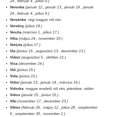
24., február 4., július 9.)
Veronka
(január 12., január 13., január 19., január
24., február 4., július 9.)
Versénke
: régi magyar női név
Versény
(július 19.)
Veszta
(március 1., július 17.)
Véta
(május 24., november 19.)
Vetúria
(július 17.)
Via
(június 15., augusztus 13., december 13.)
Viátor
(augusztus 5., október 21.)
Vica
(december 24.)
Vid
(június 15.)
Vida
(június 15.)
Vidor
(január 13., január 14., március 16.)
Vidorka
: magyar eredetű női név, jelentése:
vidám
Vidos
(január 15., június 15.)
Viki
(november 17., december 23.)
Viktor
(február 26., május 12., július 28., szeptember
5., szeptember 30., november 2.)