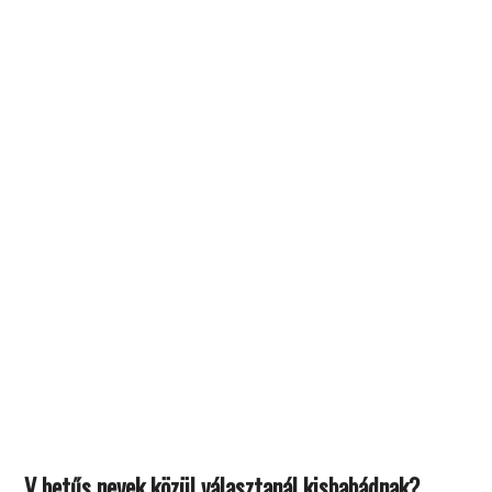
V betűs nevek közül választanál kisbabádnak?