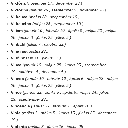
Viktória
(november 17., december 23.)
Viktorina
(január 26., szeptember 5., november 26.)
Vilhelma
(május 28., szeptember 19.)
Vilhelmina
(május 28., szeptember 19.)
Viliam
(január 10., február 10., április 6., május 23., május
28., június 8., június 25., július 5.)
Vilibald
(július 7., október 22.)
Vilja
(augusztus 27.)
Villő
(május 31., június 12.)
Vilma
(január 10., május 28., június 25., szeptember
19., október 15., december 5.)
Vilmos
(január 10., február 10., április 6., május 23., május
28., június 8., június 25., július 5.)
Vince
(január 22., április 5., április 9., május 24., július
19., szeptember 27.)
Vincencia
(január 27., február 1., április 20.)
Viola
(május 3., május 5., június 15., június 25., december
19.)
Violenta
(május 3., június 15., június 25.)