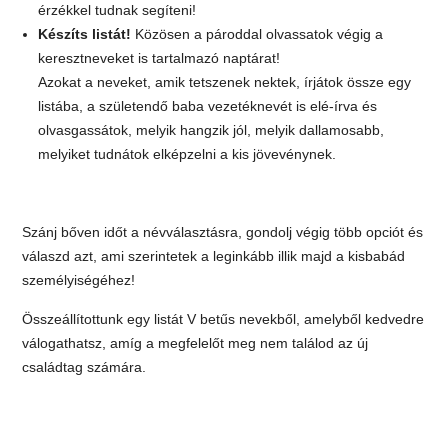
érzékkel tudnak segíteni!
Készíts listát!
Közösen a pároddal olvassatok végig a
keresztneveket is tartalmazó naptárat!
Azokat a neveket, amik tetszenek nektek, írjátok össze egy
listába, a születendő baba vezetéknevét is elé-írva és
olvasgassátok, melyik hangzik jól, melyik dallamosabb,
melyiket tudnátok elképzelni a kis jövevénynek.
Szánj bőven időt a névválasztásra, gondolj végig több opciót és
válaszd azt, ami szerintetek a leginkább illik majd a kisbabád
személyiségéhez!
Összeállítottunk egy listát V betűs nevekből, amelyből kedvedre
válogathatsz, amíg a megfelelőt meg nem találod az új
családtag számára.