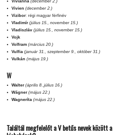
Vivianna
(december 2.)
Vivien
(december 2.)
Vizibor
: régi magyar férfinév
Vladimír
(július 15., november 15.)
Vladiszláv
(július 15., november 15.)
Vojk
Volfram
(március 20.)
Vulfia
(január 31., szeptember 9., október 31.)
Vulkán
(május 19.)
W
Walter
(április 8.,július 16.)
Wágner
(május 22.)
Wagneríta
(május 22.)
Találtál megfelelőt a V betűs nevek között a