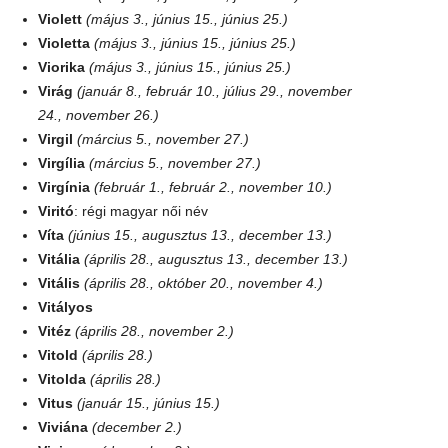
Violett
(május 3., június 15., június 25.)
Violetta
(május 3., június 15., június 25.)
Viorika
(május 3., június 15., június 25.)
Virág
(január 8., február 10., július 29., november
24., november 26.)
Virgil
(március 5., november 27.)
Virgília
(március 5., november 27.)
Virgínia
(február 1., február 2., november 10.)
Viritó
: régi magyar női név
Víta
(június 15., augusztus 13., december 13.)
Vitália
(április 28., augusztus 13., december 13.)
Vitális
(április 28., október 20., november 4.)
Vitályos
Vitéz
(április 28., november 2.)
Vitold
(április 28.)
Vitolda
(április 28.)
Vitus
(január 15., június 15.)
Viviána
(december 2.)