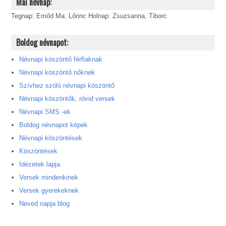
Mai névnap:
Tegnap: Emőd Ma: Lőrinc Holnap: Zsuzsanna, Tiborc
Boldog névnapot:
Névnapi köszöntő férfiaknak
Névnapi köszöntő nőknek
Szívhez szóló névnapi köszöntő
Névnapi köszöntők, rövid versek
Névnapi SMS -ek
Boldog névnapot képek
Névnapi köszöntések
Köszöntések
Idézetek lapja
Versek mindenkinek
Versek gyerekeknek
Neved napja blog