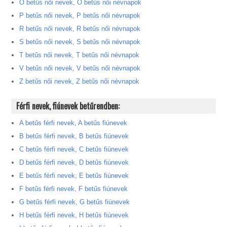
Ö betűs női nevek, Ö betűs női névnapok
P betűs női nevek, P betűs női névnapok
R betűs női nevek, R betűs női névnapok
S betűs női nevek, S betűs női névnapok
T betűs női nevek, T betűs női névnapok
V betűs női nevek, V betűs női névnapok
Z betűs női nevek, Z betűs női névnapok
Férfi nevek, fiúnevek betűrendben:
A betűs férfi nevek, A betűs fiúnevek
B betűs férfi nevek, B betűs fiúnevek
C betűs férfi nevek, C betűs fiúnevek
D betűs férfi nevek, D betűs fiúnevek
E betűs férfi nevek, E betűs fiúnevek
F betűs férfi nevek, F betűs fiúnevek
G betűs férfi nevek, G betűs fiúnevek
H betűs férfi nevek, H betűs fiúnevek