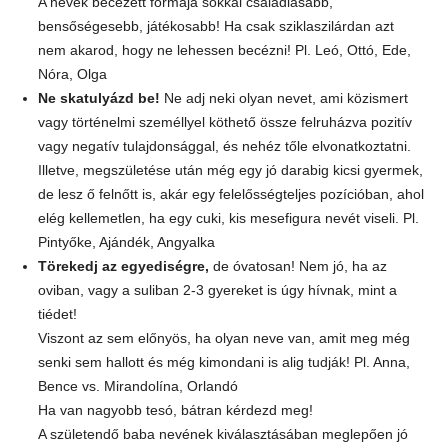
A nevek becézett formája sokkal családiasabb,
bensőségesebb, játékosabb! Ha csak sziklaszilárdan azt
nem akarod, hogy ne lehessen becézni! Pl. Leó, Ottó, Ede,
Nóra, Olga
Ne skatulyázd be!
Ne adj neki olyan nevet, ami közismert
vagy történelmi személlyel köthető össze felruházva pozitív
vagy negatív tulajdonsággal, és nehéz tőle elvonatkoztatni.
Illetve, megszületése után még egy jó darabig kicsi gyermek,
de lesz ő felnőtt is, akár egy felelősségteljes pozícióban, ahol
elég kellemetlen, ha egy cuki, kis mesefigura nevét viseli. Pl.
Pintyőke, Ajándék, Angyalka
Törekedj az egyediségre,
de óvatosan! Nem jó, ha az
oviban, vagy a suliban 2-3 gyereket is úgy hívnak, mint a
tiédet!
Viszont az sem előnyös, ha olyan neve van, amit meg még
senki sem hallott és még kimondani is alig tudják! Pl. Anna,
Bence vs. Mirandolína, Orlandó
Ha van nagyobb tesó, bátran kérdezd meg!
A születendő baba nevének kiválasztásában meglepően jó