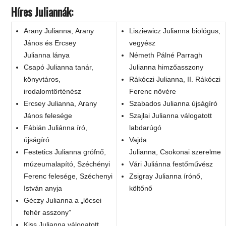
Híres Juliannák:
Arany Julianna, Arany
Lisziewicz Julianna biológus,
János és Ercsey
vegyész
Julianna lánya
Németh Pálné Parragh
Csapó Julianna tanár,
Julianna himzőasszony
könyvtáros,
Rákóczi Julianna, II. Rákóczi
irodalomtörténész
Ferenc nővére
Ercsey Julianna, Arany
Szabados Julianna újságíró
János felesége
Szajlai Julianna válogatott
Fábián Juliánna író,
labdarúgó
újságíró
Vajda
Festetics Julianna grófnő,
Julianna, Csokonai szerelme
múzeumalapító, Széchényi
Vári Juliánna festőművész
Ferenc felesége, Széchenyi
Zsigray Julianna írónő,
István anyja
költőnő
Géczy Julianna a „lőcsei
fehér asszony”
Kiss Julianna válogatott