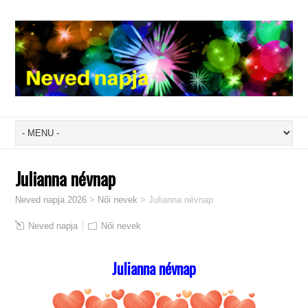
Julianna névnap
Neved napja 2026
>
Női nevek
>
Julianna névnap
Neved napja
Női nevek
Julianna névnap