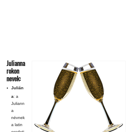
Julianna
rokon
nevek:
Julián
a
:
a
Juliann
a
névnek
a latin
eredeti