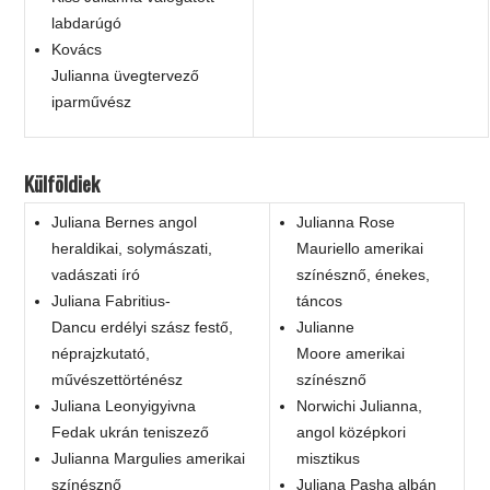
labdarúgó
Kovács
Julianna üvegtervező
iparművész
Külföldiek
Juliana Bernes angol
Julianna Rose
heraldikai, solymászati,
Mauriello amerikai
vadászati író
színésznő, énekes,
Juliana Fabritius-
táncos
Dancu erdélyi szász festő,
Julianne
néprajzkutató,
Moore amerikai
művészettörténész
színésznő
Juliana Leonyigyivna
Norwichi Julianna,
Fedak ukrán teniszező
angol középkori
Julianna Margulies amerikai
misztikus
színésznő
Juliana Pasha albán