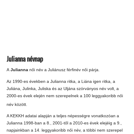
Julianna névnap
A
Julianna
női név a Juliánusz férfinév női párja.
Az 1990-es években a Julianna ritka, a Liána igen ritka, a
Juliána, Julinka, Juliska és az Uljána szórványos név volt, a
2000-es évek elején nem szerepelnek a 100 leggyakoribb női
név között.
A KEKKH adatai alapján a teljes népességre vonatkozóan a
Julianna 1998-ban a 8., 2001-től a 2010-es évek elejéig a 9.,
napjainkban a 14. leggyakoribb női név, a többi nem szerepel