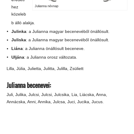
Julianna névnap
hez
közeleb
b álló alakja.
Julinka
:
a Julianna magyar becenevéből önállósult.
Juliska
:
a Julianna magyar becenevéből önállósult.
Liána
:
a Julianna önállósult beceneve.
Uljána
:
a Julianna orosz változata.
Lilla, Júlia, Julietta, Julitta, Julilla, Zsüliett
Julianna becenevei:
Juli, Julika, Julcsi, Julcsi, Julcsika, Lia, Liácska, Anna,
Annácska, Anni, Annika, Julcsa, Juci, Jucika, Jucus.