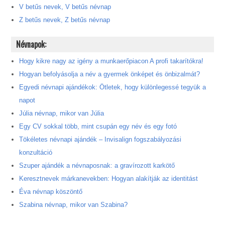
V betűs nevek, V betűs névnap
Z betűs nevek, Z betűs névnap
Névnapok:
Hogy kikre nagy az igény a munkaerőpiacon A profi takarítókra!
Hogyan befolyásolja a név a gyermek önképet és önbizalmát?
Egyedi névnapi ajándékok: Ötletek, hogy különlegessé tegyük a
napot
Júlia névnap, mikor van Júlia
Egy CV sokkal több, mint csupán egy név és egy fotó
Tökéletes névnapi ajándék – Invisalign fogszabályozási
konzultáció
Szuper ajándék a névnaposnak: a gravírozott karkötő
Keresztnevek márkanevekben: Hogyan alakítják az identitást
Éva névnap köszöntő
Szabina névnap, mikor van Szabina?