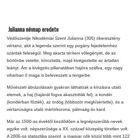
Julianna névnap eredete
Védőszentje
Nikodémiai Szent Julianna
(305) ókeresztény
vértanú, akit a legenda szerint egy pogány fejedelemhez
szántak feleségül. Meg akarta téríteni vőlegényét, de az
börtönbe vetette, kínoztatta, majd kivégeztette az ártatlan
leányt. Ám a kivégzés pillanatában hajóra szállva, egy nagy
viharban ő maga is beleveszett a tengerbe.
Művészeti ábrázolásain gyakran láthatóak a kínzásra utaló
elemek, a haj (hajánál fogva akasztották fel), a kondér
(kondérban főzték), az ördög (többször megkísértette), és a
vértanúságra utaló mártírkorona, pálmaág és kard.
Már az 1500-as évektől kezdődően a legnépszerűbb nevek
egyike volt. népszerűsége a XX. század közepéig töretlen volt.
A 2006-os statisztika szerint a magyar nők közül több mint 122