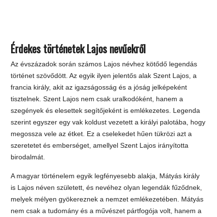
Érdekes történetek Lajos nevűekről
Az évszázadok során számos Lajos névhez kötődő legendás
történet szövődött. Az egyik ilyen jelentős alak Szent Lajos, a
francia király, akit az igazságosság és a jóság jelképeként
tisztelnek. Szent Lajos nem csak uralkodóként, hanem a
szegények és elesettek segítőjeként is emlékezetes. Legenda
szerint egyszer egy vak koldust vezetett a királyi palotába, hogy
megossza vele az étket. Ez a cselekedet hűen tükrözi azt a
szeretetet és emberséget, amellyel Szent Lajos irányította
birodalmát.
A magyar történelem egyik legfényesebb alakja, Mátyás király
is Lajos néven született, és nevéhez olyan legendák fűződnek,
melyek mélyen gyökereznek a nemzet emlékezetében. Mátyás
nem csak a tudomány és a művészet pártfogója volt, hanem a