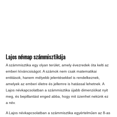
Lajos névnap számmisztikája
A számmisztika egy olyan terület, amely évezredek óta kelti az
emberi kíváncsiságot. A számok nem csak matematikai
entitások, hanem mélyebb jelentésekkel is rendelkeznek,
amelyek az emberi életre és jellemre is hatással lehetnek. A
Lajos névkapcsolatban a számmisztika újabb dimenziókat nyit
meg, és bepillantást enged abba, hogy mit üzenhet nekünk ez
a név.
A Lajos névkapcsolatban a számmisztika egyértelműen az 8-as