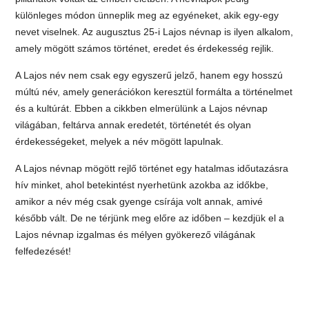
különleges módon ünneplik meg az egyéneket, akik egy-egy
nevet viselnek. Az augusztus 25-i Lajos névnap is ilyen alkalom,
amely mögött számos történet, eredet és érdekesség rejlik.
A Lajos név nem csak egy egyszerű jelző, hanem egy hosszú
múltú név, amely generációkon keresztül formálta a történelmet
és a kultúrát. Ebben a cikkben elmerülünk a Lajos névnap
világában, feltárva annak eredetét, történetét és olyan
érdekességeket, melyek a név mögött lapulnak.
A Lajos névnap mögött rejlő történet egy hatalmas időutazásra
hív minket, ahol betekintést nyerhetünk azokba az időkbe,
amikor a név még csak gyenge csírája volt annak, amivé
később vált. De ne térjünk meg előre az időben – kezdjük el a
Lajos névnap izgalmas és mélyen gyökerező világának
felfedezését!