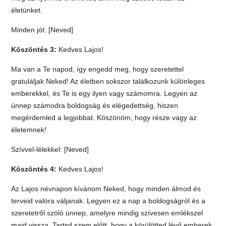
életünket.
Minden jót: [Neved]
Köszöntés 3:
Kedves Lajos!
Ma van a Te napod, így engedd meg, hogy szeretettel
gratuláljak Neked! Az életben sokszor találkozunk különleges
emberekkel, és Te is egy ilyen vagy számomra. Legyen az
ünnep számodra boldogság és elégedettség, hiszen
megérdemled a legjobbat. Köszönöm, hogy része vagy az
életemnek!
Szívvel-lélekkel: [Neved]
Köszöntés 4:
Kedves Lajos!
Az Lajos névnapon kívánom Neked, hogy minden álmod és
terveid valóra váljanak. Legyen ez a nap a boldogságról és a
szeretetről szóló ünnep, amelyre mindig szívesen emlékszel
majd vissza. Tartsd szem előtt, hogy a körülötted lévő emberek