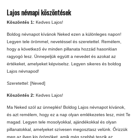
Lajos névnapi köszöntések
Köszöntés 1:
Kedves Lajos!
Boldog névnapot kívánok Neked ezen a különleges napon!
Legyen tele örömmel, nevetéssel és szeretettel. Remélem,
hogy a következő év minden pillanata hozzád hasonlóan
ragyogó lesz. Ünnepeljük együtt a nevedet és azokat az
értékeket, amelyeket képviselsz. Legyen sikeres és boldog
Lajos névnapod!
Szeretettel: [Neved]
Köszöntés 2:
Kedves Lajos!
Ma Neked szól az ünneplés! Boldog Lajos névnapot kívánok,
és azt remélem, hogy ez a nap olyan emlékezetes lesz, mint Te
magad. Legyen tele mosolyokkal, ajándékokkal és olyan
pillanatokkal, amelyeket szívesen megosztasz velünk. Őrizzük
meg az ilyen kis örömöket, amik még szebbé teszik az