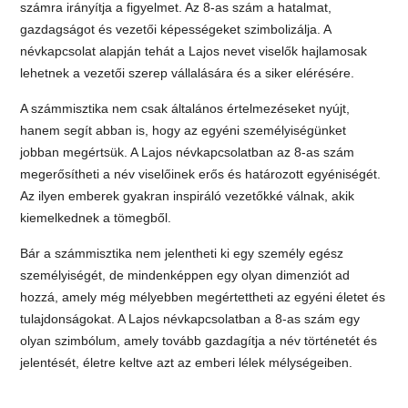
számra irányítja a figyelmet. Az 8-as szám a hatalmat,
gazdagságot és vezetői képességeket szimbolizálja. A
névkapcsolat alapján tehát a Lajos nevet viselők hajlamosak
lehetnek a vezetői szerep vállalására és a siker elérésére.
A számmisztika nem csak általános értelmezéseket nyújt,
hanem segít abban is, hogy az egyéni személyiségünket
jobban megértsük. A Lajos névkapcsolatban az 8-as szám
megerősítheti a név viselőinek erős és határozott egyéniségét.
Az ilyen emberek gyakran inspiráló vezetőkké válnak, akik
kiemelkednek a tömegből.
Bár a számmisztika nem jelentheti ki egy személy egész
személyiségét, de mindenképpen egy olyan dimenziót ad
hozzá, amely még mélyebben megértettheti az egyéni életet és
tulajdonságokat. A Lajos névkapcsolatban a 8-as szám egy
olyan szimbólum, amely tovább gazdagítja a név történetét és
jelentését, életre keltve azt az emberi lélek mélységeiben.