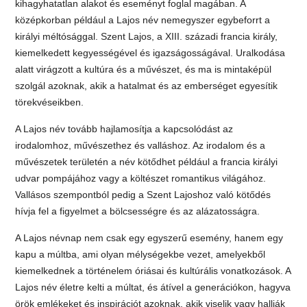
kihagyhatatlan alakot és eseményt foglal magában. A
középkorban például a Lajos név nemegyszer egybeforrt a
királyi méltósággal. Szent Lajos, a XIII. századi francia király,
kiemelkedett kegyességével és igazságosságával. Uralkodása
alatt virágzott a kultúra és a művészet, és ma is mintaképül
szolgál azoknak, akik a hatalmat és az emberséget egyesítik
törekvéseikben.
A Lajos név tovább hajlamosítja a kapcsolódást az
irodalomhoz, művészethez és valláshoz. Az irodalom és a
művészetek területén a név kötődhet például a francia királyi
udvar pompájához vagy a költészet romantikus világához.
Vallásos szempontból pedig a Szent Lajoshoz való kötődés
hívja fel a figyelmet a bölcsességre és az alázatosságra.
A Lajos névnap nem csak egy egyszerű esemény, hanem egy
kapu a múltba, ami olyan mélységekbe vezet, amelyekből
kiemelkednek a történelem óriásai és kultúrális vonatkozások. A
Lajos név életre kelti a múltat, és átível a generációkon, hagyva
örök emlékeket és inspirációt azoknak, akik viselik vagy hallják