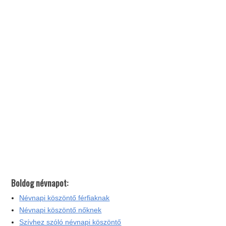
Boldog névnapot:
Névnapi köszöntő férfiaknak
Névnapi köszöntő nőknek
Szívhez szóló névnapi köszöntő