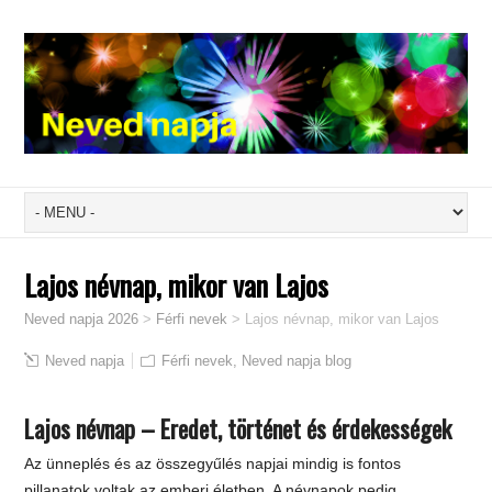
Lajos névnap, mikor van Lajos
Neved napja 2026
>
Férfi nevek
>
Lajos névnap, mikor van Lajos
Neved napja
Férfi nevek
,
Neved napja blog
Lajos névnap – Eredet, történet és érdekességek
Az ünneplés és az összegyűlés napjai mindig is fontos
pillanatok voltak az emberi életben. A névnapok pedig