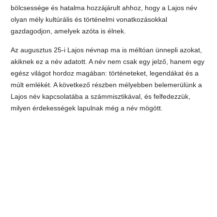
bölcsessége és hatalma hozzájárult ahhoz, hogy a Lajos név
olyan mély kultúrális és történelmi vonatkozásokkal
gazdagodjon, amelyek azóta is élnek.
Az augusztus 25-i Lajos névnap ma is méltóan ünnepli azokat,
akiknek ez a név adatott. A név nem csak egy jelző, hanem egy
egész világot hordoz magában: történeteket, legendákat és a
múlt emlékét. A következő részben mélyebben belemerülünk a
Lajos név kapcsolatába a számmisztikával, és felfedezzük,
milyen érdekességek lapulnak még a név mögött.