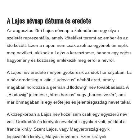
A Lajos névnap dátuma és eredete
Az augusztus 25-i Lajos névnap a kalendárium egy olyan
szeletét reprezentálja, amely köteléket teremt az ember és az
idő között. Ezen a napon nem csak azok az egyének ünneplik
meg nevüket, akiknek a Lajos a keresztneve, hanem egy egész
hagyomány és közösség emlékezik meg erről a névről.
A Lajos név eredete mélyen gyökerezik az idők homályában. Ez
a név eredetileg a latin „Ludovicus” névből ered, amely
magában hordozza a germán „Hlodowig” név továbbadását. A
„Hlodowig” jelentése „híres harcos” vagy „harcos vezér”, ami
már önmagában is egy erőteljes és jelentésgazdag nevet takar.
A középkorban a Lajos név közel sem csak egy egyszerű név
volt. Uralkodók és királyok neveként is gyakori volt, például a
francia király, Szent Lajos, vagy Magyarország egyik
legkiválóbb királya, Mátyás nevében. Ezen királyok