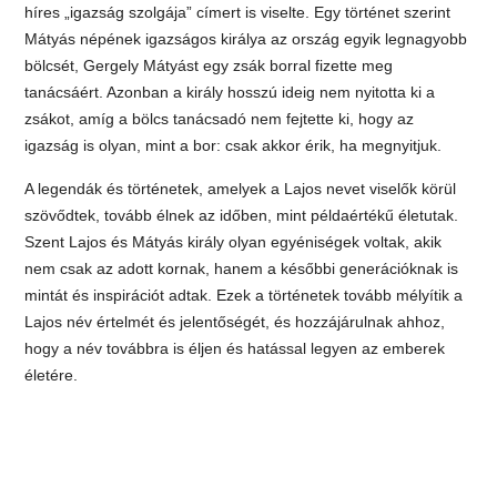
híres „igazság szolgája” címert is viselte. Egy történet szerint
Mátyás népének igazságos királya az ország egyik legnagyobb
bölcsét, Gergely Mátyást egy zsák borral fizette meg
tanácsáért. Azonban a király hosszú ideig nem nyitotta ki a
zsákot, amíg a bölcs tanácsadó nem fejtette ki, hogy az
igazság is olyan, mint a bor: csak akkor érik, ha megnyitjuk.
A legendák és történetek, amelyek a Lajos nevet viselők körül
szövődtek, tovább élnek az időben, mint példaértékű életutak.
Szent Lajos és Mátyás király olyan egyéniségek voltak, akik
nem csak az adott kornak, hanem a későbbi generációknak is
mintát és inspirációt adtak. Ezek a történetek tovább mélyítik a
Lajos név értelmét és jelentőségét, és hozzájárulnak ahhoz,
hogy a név továbbra is éljen és hatással legyen az emberek
életére.